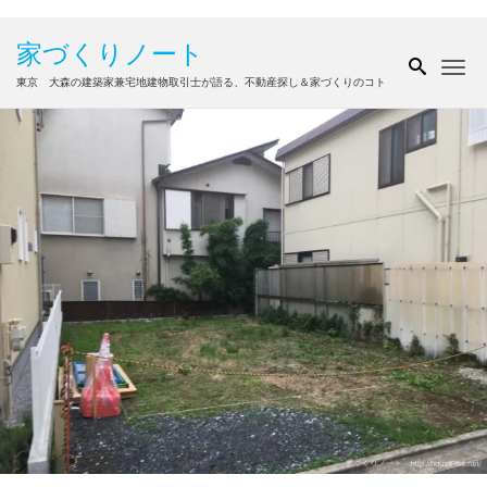
家づくりノート
Me
東京 大森の建築家兼宅地建物取引士が語る、不動産探し＆家づくりのコト