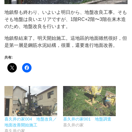
地鎮祭も終わり、いよいよ明日から、地盤改良工事。そも
そも地盤は良いエリアですが、1階RC+2階〜3階在来木造
のため、地盤改良を行います。
地鎮祭結束了。明天開始施工。這地區的地面雖然很好，但
是第一層是鋼筋水泥結構，很重，還要進行地面改善。
共有:
喜久井の家004 地盤改良／
喜久井の家001 地盤調査
地面改善開始施工
喜久井の家
喜久井の家